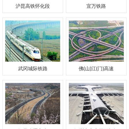
沪昆高铁怀化段
宜万铁路
武冈城际铁路
佛(山)江(门)高速